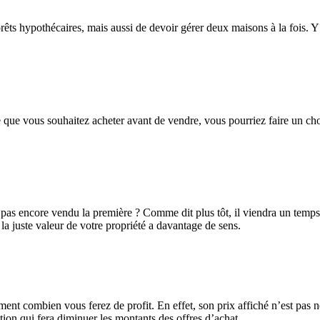
êts hypothécaires, mais aussi de devoir gérer deux maisons à la fois. Y a
 que vous souhaitez acheter avant de vendre, vous pourriez faire un ch
as encore vendu la première ? Comme dit plus tôt, il viendra un temps où
a juste valeur de votre propriété a davantage de sens.
nt combien vous ferez de profit. En effet, son prix affiché n’est pas n
tion qui fera diminuer les montants des offres d’achat.