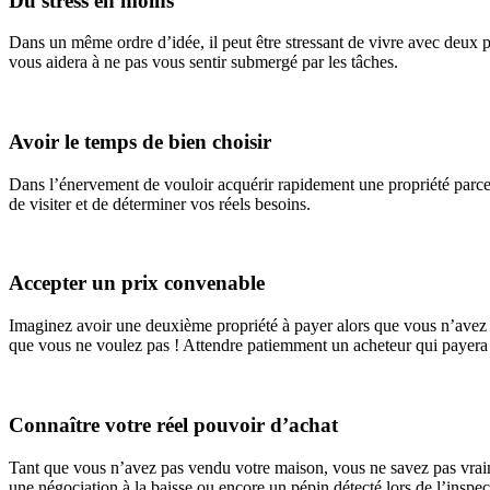
Du stress en moins
Dans un même ordre d’idée, il peut être stressant de vivre avec deux pr
vous aidera à ne pas vous sentir submergé par les tâches.
Avoir le temps de bien choisir
Dans l’énervement de vouloir acquérir rapidement une propriété parce
de visiter et de déterminer vos réels besoins.
Accepter un prix convenable
Imaginez avoir une deuxième propriété à payer alors que vous n’avez p
que vous ne voulez pas ! Attendre patiemment un acheteur qui payera l
Connaître votre réel pouvoir d’achat
Tant que vous n’avez pas vendu votre maison, vous ne savez pas vraime
une négociation à la baisse ou encore un pépin détecté lors de l’inspec